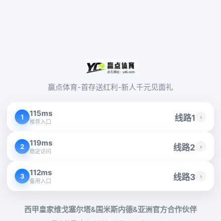
赢点体育-首存送红利-新人千元见面礼
115ms
线路1
›
1
推荐入口
119ms
线路2
›
2
稳定访问
112ms
线路3
›
3
备用入口
西甲皇家维戈塞尔塔&国米斯内德&亚洲官方合作伙伴